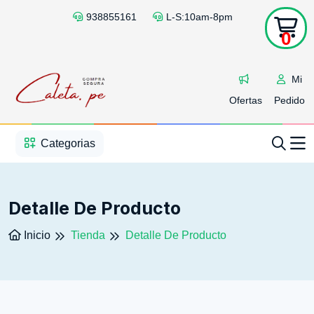
938855161
L-S:10am-8pm
0
Mi
Ofertas
Pedido
1
2
3
4
5
5
Categorias
Detalle De Producto
Inicio
Tienda
Detalle De Producto