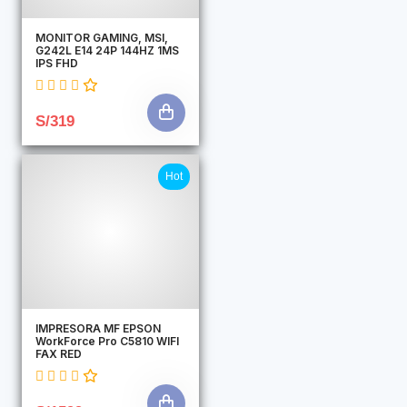
MONITOR GAMING, MSI,
G242L E14 24P 144HZ 1MS
IPS FHD
S/319
Hot
IMPRESORA MF EPSON
WorkForce Pro C5810 WIFI
FAX RED