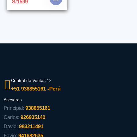
S/1599
Central de Ventas 12
+51 938855161 -Perú
Asesores
938855161
Principal:
926935140
Carlos:
983211491
David:
941682635
Favio: