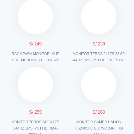
S/ 149
S/ 239
RACK PARA MONITOR, KLIP
MONITOR TEROS 2417S 23.8P
XTREME, KMM-301 13 A 32P
144HZ 1MS IPS FHD FREESYNC
S/ 259
S/ 260
MONITOR TEROS 24“ 2417S
MONITOR GAMER HALION
144HZ 1MS IPS FHD RMA-
HS2405FC CURVO 24P FHD