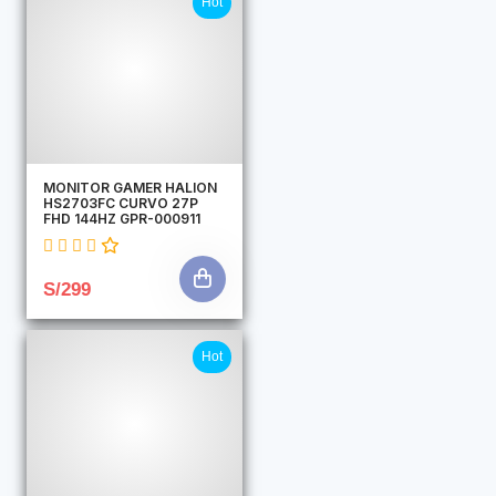
Hot
MONITOR GAMER HALION
HS2703FC CURVO 27P
FHD 144HZ GPR-000911
S/299
Hot