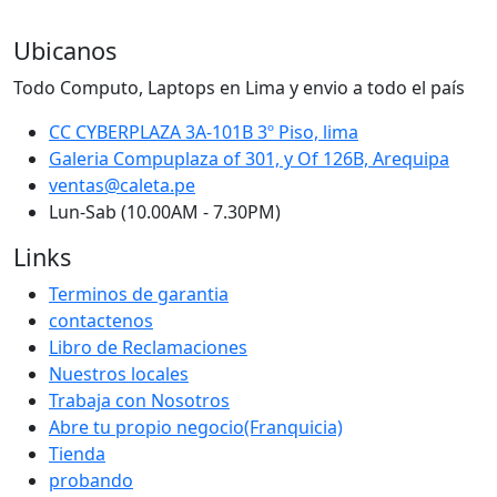
Ubicanos
Todo Computo, Laptops en Lima y envio a todo el país
CC CYBERPLAZA 3A-101B 3º Piso, lima
Galeria Compuplaza of 301, y Of 126B, Arequipa
ventas@caleta.pe
Lun-Sab (10.00AM - 7.30PM)
Links
Terminos de garantia
contactenos
Libro de Reclamaciones
Nuestros locales
Trabaja con Nosotros
Abre tu propio negocio(Franquicia)
Tienda
probando