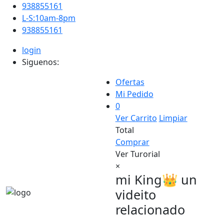
938855161
L-S:10am-8pm
938855161
login
Siguenos:
Ofertas
Mi Pedido
0
Ver Carrito
Limpiar
Total
Comprar
Ver Turorial
×
mi King👑 un
videito
relacionado