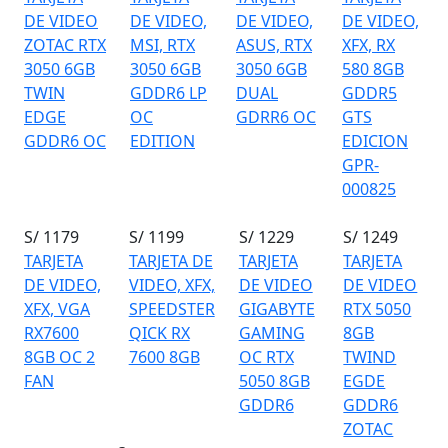
DE VIDEO
DE VIDEO,
DE VIDEO,
DE VIDEO,
ZOTAC RTX
MSI, RTX
ASUS, RTX
XFX, RX
3050 6GB
3050 6GB
3050 6GB
580 8GB
TWIN
GDDR6 LP
DUAL
GDDR5
EDGE
OC
GDRR6 OC
GTS
GDDR6 OC
EDITION
EDICION
GPR-
000825
S/ 1179
S/ 1199
S/ 1229
S/ 1249
TARJETA
TARJETA DE
TARJETA
TARJETA
DE VIDEO,
VIDEO, XFX,
DE VIDEO
DE VIDEO
XFX, VGA
SPEEDSTER
GIGABYTE
RTX 5050
RX7600
QICK RX
GAMING
8GB
8GB OC 2
7600 8GB
OC RTX
TWIND
FAN
5050 8GB
EGDE
GDDR6
GDDR6
ZOTAC