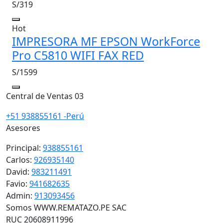
S/319
Hot
IMPRESORA MF EPSON WorkForce
Pro C5810 WIFI FAX RED
S/1599
Central de Ventas 03
+51 938855161 -Perú
Asesores
Principal:
938855161
Carlos:
926935140
David:
983211491
Favio:
941682635
Admin:
913093456
Somos WWW.REMATAZO.PE SAC
RUC 20608911996