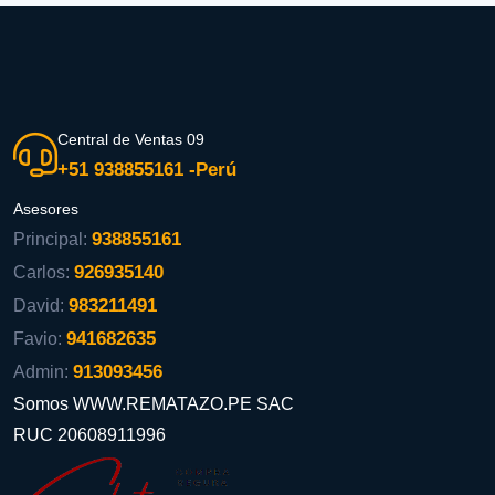
Central de Ventas 09
+51 938855161 -Perú
Asesores
938855161
Principal:
926935140
Carlos:
983211491
David:
941682635
Favio:
913093456
Admin:
Somos WWW.REMATAZO.PE SAC
RUC 20608911996