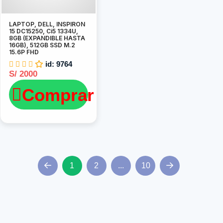
LAPTOP, DELL, INSPIRON
15 DC15250, Ci5 1334U,
8GB (EXPANDIBLE HASTA
16GB), 512GB SSD M.2
15.6P FHD
id: 9764
S/ 2000
Comprar
1
2
...
10