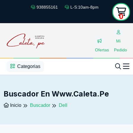
938855161
L-S:10am-8pm
0
Mi
Ofertas
Pedido
1
2
3
4
5
5
Categorias
Buscador En Www.caleta.pe
Inicio
Buscador
Dell