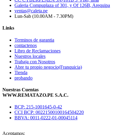
Galeria Compuplaza of 301, y Of 126B, Arequipa
ventas@caleta.pe
Lun-Sab (10.00AM - 7.30PM)
Links
Terminos de garantia
contactenos
Libro de Reclamaciones
Nuestros locales
Trabaja con Nosotros
Abre tu propio negocio(Franquicia)
Tienda
probando
Nuestras Cuentas
WWW.REMATAZO.PE S.A.C.
BCP: 215-1001645-0-42
CCI BCP: 00221500100164504220
BBVA: 0011-0222-01-00045114
Aceptamos: