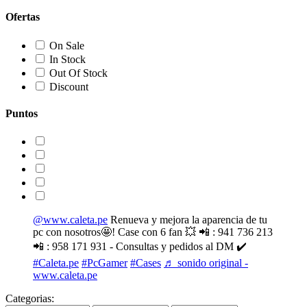
Ofertas
On Sale
In Stock
Out Of Stock
Discount
Puntos
@www.caleta.pe
Renueva y mejora la aparencia de tu
pc con nosotros🤩! Case con 6 fan 💥 📲 : 941 736 213
📲 : 958 171 931 - Consultas y pedidos al DM ✔️
#Caleta.pe
#PcGamer
#Cases
♬ sonido original -
www.caleta.pe
Categorias: