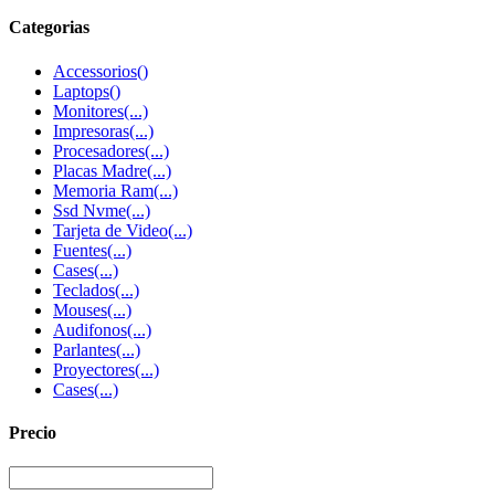
Categorias
Accessorios
()
Laptops
()
Monitores
(...)
Impresoras
(...)
Procesadores
(...)
Placas Madre
(...)
Memoria Ram
(...)
Ssd Nvme
(...)
Tarjeta de Video
(...)
Fuentes
(...)
Cases
(...)
Teclados
(...)
Mouses
(...)
Audifonos
(...)
Parlantes
(...)
Proyectores
(...)
Cases
(...)
Precio