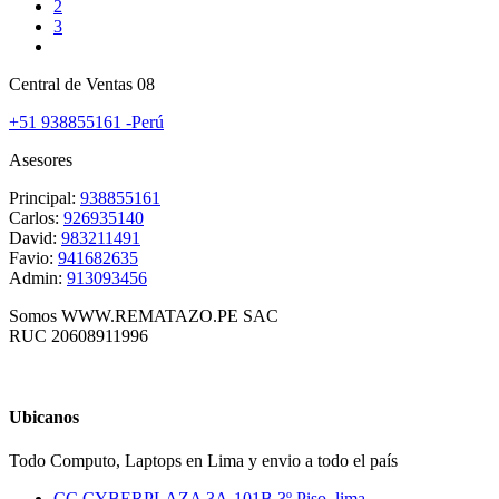
2
3
Central de Ventas 08
+51 938855161 -Perú
Asesores
Principal:
938855161
Carlos:
926935140
David:
983211491
Favio:
941682635
Admin:
913093456
Somos WWW.REMATAZO.PE SAC
RUC 20608911996
Ubicanos
Todo Computo, Laptops en Lima y envio a todo el país
CC CYBERPLAZA 3A-101B 3º Piso, lima