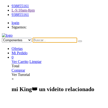
938855161
L-S:10am-8pm
938855161
login
Siguenos:
Ofertas
Mi Pedido
0
Ver Carrito
Limpiar
Total
Comprar
Ver Turorial
×
mi King👑 un videito relacionado