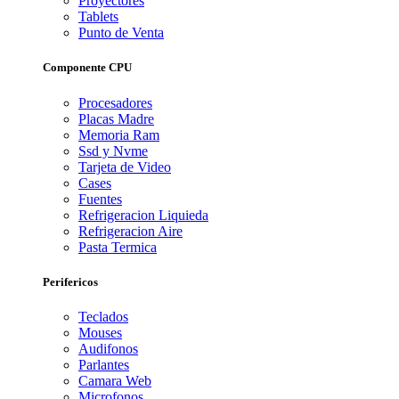
Proyectores
Tablets
Punto de Venta
Componente CPU
Procesadores
Placas Madre
Memoria Ram
Ssd y Nvme
Tarjeta de Video
Cases
Fuentes
Refrigeracion Liquieda
Refrigeracion Aire
Pasta Termica
Perifericos
Teclados
Mouses
Audifonos
Parlantes
Camara Web
Microfonos