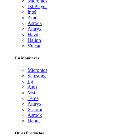
Micronics
1st Player
Intel
Amd
Asrock
Antryx
Havit
Halion
Vulcan
En Monitores
Micronics
Samsung
Lg
Asus
Msi
Teros
Antryx
Xiaomi
Asrock
Dahua
Otros Productos