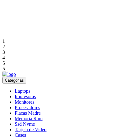
1
2
3
4
5
5
Categorias
Laptops
Impresoras
Monitores
Procesadores
Placas Madre
Memoria Ram
Ssd Nvme
Tarjeta de Video
Cases