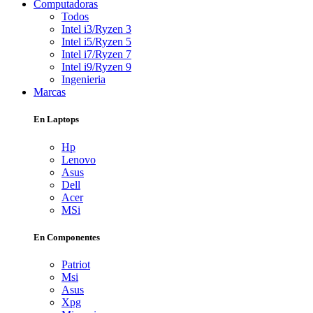
Computadoras
Todos
Intel i3/Ryzen 3
Intel i5/Ryzen 5
Intel i7/Ryzen 7
Intel i9/Ryzen 9
Ingenieria
Marcas
En Laptops
Hp
Lenovo
Asus
Dell
Acer
MSi
En Componentes
Patriot
Msi
Asus
Xpg