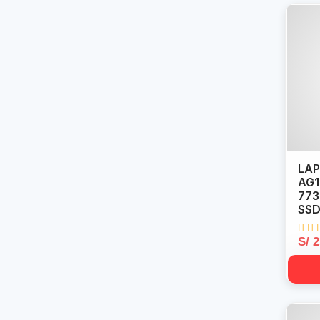
LAP
AG1
773
SSD
S/ 