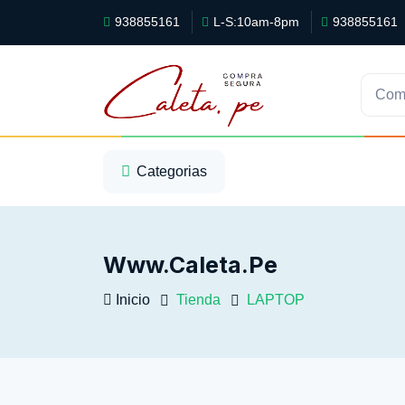
938855161
L-S:10am-8pm
938855161
Com
1
2
3
Categorias
Www.caleta.pe
Inicio
Tienda
LAPTOP