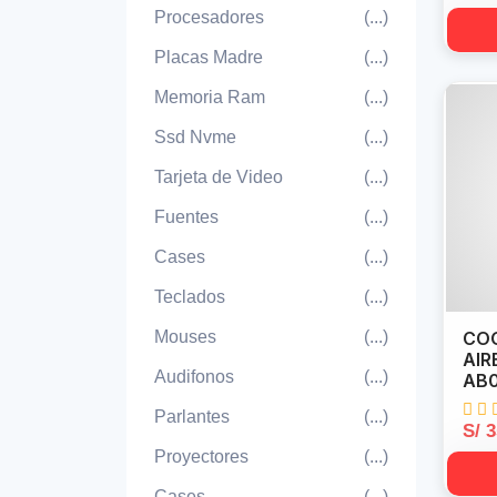
Procesadores
(...)
Placas Madre
(...)
Memoria Ram
(...)
Ssd Nvme
(...)
Tarjeta de Video
(...)
Fuentes
(...)
Cases
(...)
Teclados
(...)
Mouses
(...)
COO
AIR
Audifonos
(...)
AB0
Parlantes
(...)
S/ 
Proyectores
(...)
Cases
(...)