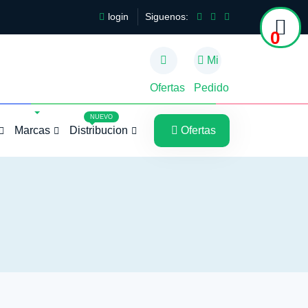
login
Siguenos:
0
Mi
Ofertas
Pedido
5
5
NUEVO
Marcas
Distribucion
Ofertas