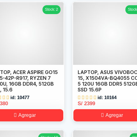
Stock: 2
Stock
TOP, ACER ASPIRE GO15
LAPTOP, ASUS VIVOBO
5-42P-R917, RYZEN 7
15, X1504VA-BQ4055 C
0U, 16GB DDR4, 512GB
5 120U 16GB DDR5 512G
, 15.6
SSD 15.6P
id: 10477
id: 10164
2380
S/ 2399
Agregar
Agregar