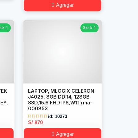
Agregar
ock: 1
Stock: 1
TEK
LAPTOP, MLOGIX CELERON
J4025, 8GB DDR4, 128GB
REY,
SSD,15.6 FHD IPS,W11 rma-
000853
id: 10273
S/ 870
Agregar