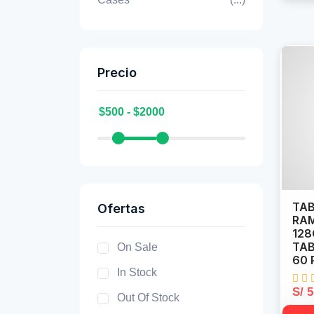
Precio
TAB
Ofertas
RAM
128
TAB
On Sale
60 
In Stock
S/ 
Out Of Stock