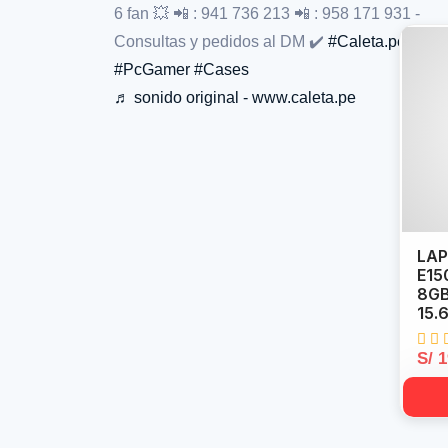
6 fan 💥 📲 : 941 736 213 📲 : 958 171 931 -
Consultas y pedidos al DM ✔️
#Caleta.pe
#PcGamer
#Cases
♬ sonido original - www.caleta.pe
LAP
E15
8GB
15.
S/ 