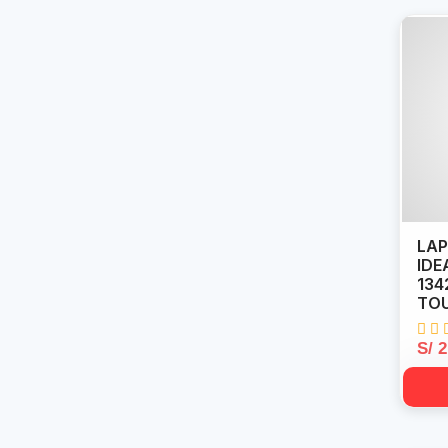
LAP
IDE
134
TO
S/ 