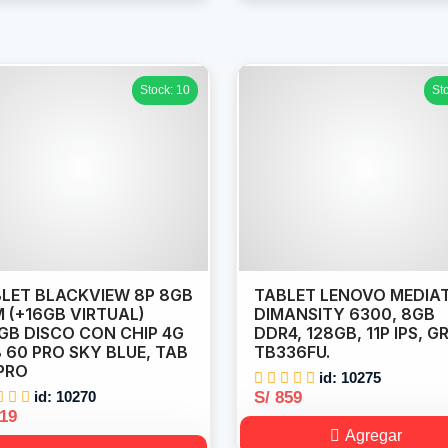
Stock: 10
St
LET BLACKVIEW 8P 8GB
TABLET LENOVO MEDIA
 (+16GB VIRTUAL)
DIMANSITY 6300, 8GB
GB DISCO CON CHIP 4G
DDR4, 128GB, 11P IPS, G
 60 PRO SKY BLUE, TAB
TB336FU.
PRO
id: 10275
id: 10270
S/ 859
519
Agregar