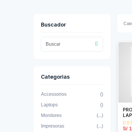
Cate
Buscador
Categorias
Accessorios
()
Laptops
()
PRO
LAP
Monitores
(...)
Impresoras
(...)
S/ 