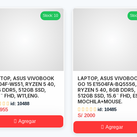
Stock: 10
Stoc
TOP, ASUS VIVOBOOK
LAPTOP, ASUS VIVOBO
04F-WS51, RYZEN 5 40,
GO 15 E1504FA-BQ5556,
 DDR5, 512GB SSD,
RYZEN 5 40, 8GB DDR5,
6¨ FHD, W11,ENG.
512GB SSD, 15.6¨ FHD, E
MOCHILA+MOUSE.
id: 10488
1955
id: 10485
S/ 2000
Agregar
Agregar