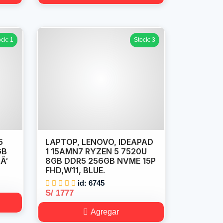
ock: 1
Stock: 3
5
LAPTOP, LENOVO, IDEAPAD
GB
1 15AMN7 RYZEN 5 7520U
Ã‘
8GB DDR5 256GB NVME 15P
FHD,W11, BLUE.
id: 6745
S/ 1777
Agregar