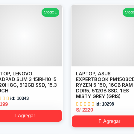
Stock: 1
Stock
TOP, LENOVO
LAPTOP, ASUS
ADPAD SLIM 3 15IRH10 I5
EXPERTBOOK PM1503C
20H 8G, 512GB SSD, 15.3
RYZEN 5 150, 16GB RAM
UCH
DDR5, 512GB SSD, 1 ES
MISTY GREY (GRIS)
id: 10343
2199
id: 10298
S/ 2220
Agregar
Agregar