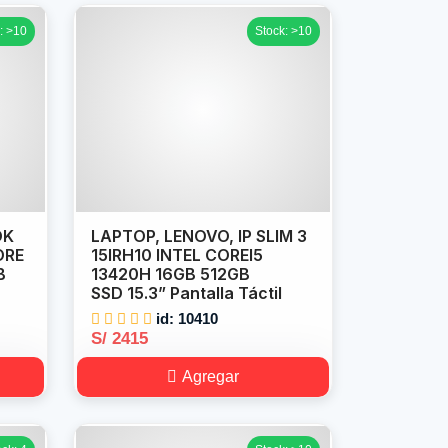
: >10
Stock: >10
OK
LAPTOP, LENOVO, IP SLIM 3
ORE
15IRH10 INTEL COREI5
B
13420H 16GB 512GB
SSD 15.3” Pantalla Táctil
id: 10410
S/ 2415
Agregar