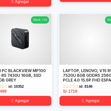
Agregar
Stock: >10
St
I PC BLACKVIEW MP100
LAPTOP, LENOVO, V15 R
 R5 7430U 16GB, SSD
7520U 8GB GDDR5 256
GB GREY
PCLE 4.0 15.6P FHD ESPA
id: 10352
id: 8146
1499
S/ 1719
Agregar
Agregar