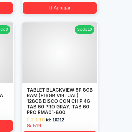
Agregar
ock: 3
Stock: 10
TABLET BLACKVIEW 8P 8GB
0A
RAM (+16GB VIRTUAL)
128GB DISCO CON CHIP 4G
TAB 60 PRO GRAY, TAB 60
PRO RMA01-800
id: 10212
S/ 519