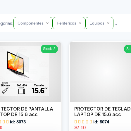
gorias:
...
Componentes
Perifericos
Equipos
Stock: 8
St
TECTOR DE PANTALLA
PROTECTOR DE TECLA
TOP DE 15.6 acc
LAPTOP DE 15.6 acc
id: 8073
id: 8074
10
S/ 10