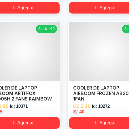
Agregar
Agregar
Stock: >10
St
LER DE LAPTOP
COOLER DE LAPTOP
BOOM ARTI FOX
AIRBOOM FROZEN AB2
05H 2 FANS RAIMBOW
1FAN
id: 10371
id: 10272
35
S/ 40
Agregar
Agregar