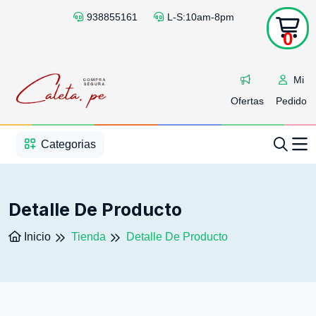
938855161
L-S:10am-8pm
0
Mi
Ofertas
Pedido
1
2
3
4
5
5
Categorias
Detalle De Producto
Inicio
Tienda
Detalle De Producto