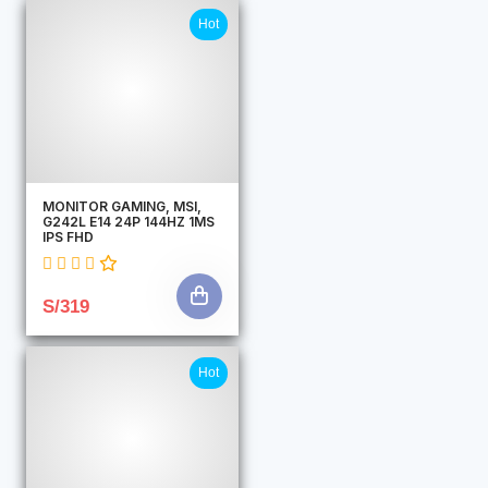
Hot
MONITOR GAMING, MSI,
G242L E14 24P 144HZ 1MS
IPS FHD
S/319
Hot