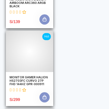
AIRBOOM ARC360 ARGB
BLACK
S/139
Hot
MONITOR GAMER HALION
HS2703FC CURVO 27P
FHD 144HZ GPR-000911
S/299