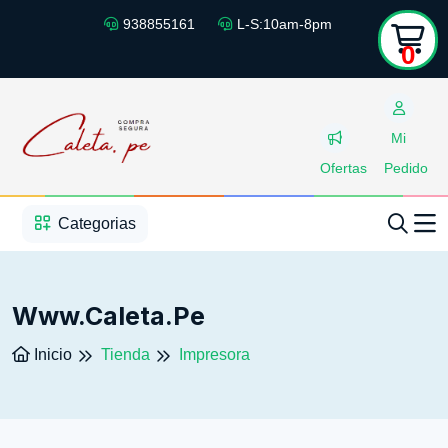
938855161
L-S:10am-8pm
0
Mi
Ofertas
Pedido
1
2
3
4
5
5
Categorias
Www.caleta.pe
Inicio
Tienda
Impresora