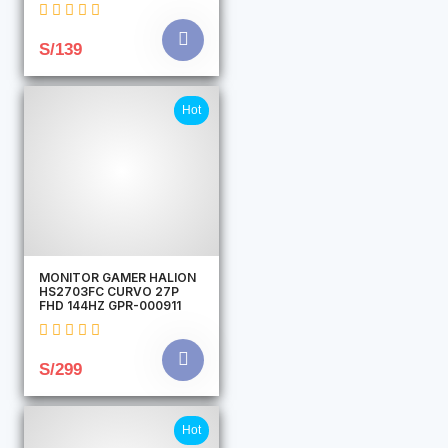
S/139
Hot
MONITOR GAMER HALION
HS2703FC CURVO 27P
FHD 144HZ GPR-000911
S/299
Hot