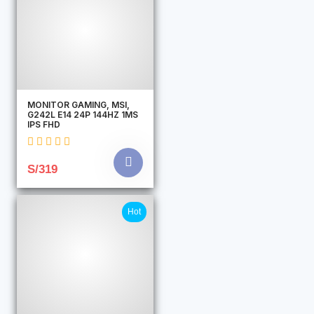
MONITOR GAMING, MSI,
G242L E14 24P 144HZ 1MS
IPS FHD
S/319
Hot