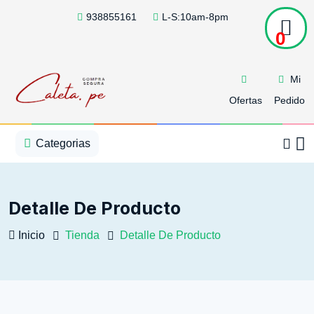
938855161
L-S:10am-8pm
0
Mi
Ofertas
Pedido
1
2
3
4
5
5
Categorias
Detalle De Producto
Inicio
Tienda
Detalle De Producto