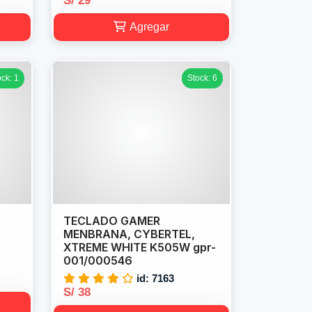
S/ 29
Agregar
ock: 1
Stock: 6
TECLADO GAMER
MENBRANA, CYBERTEL,
XTREME WHITE K505W gpr-
001/000546
id: 7163
S/ 38