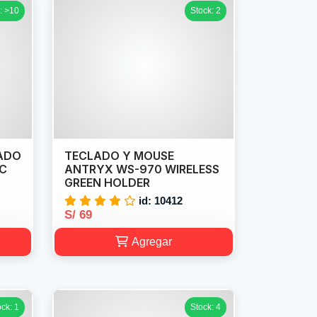
: >10
Stock: 2
LADO
TECLADO Y MOUSE
1C
ANTRYX WS-970 WIRELESS
GREEN HOLDER
id: 10412
S/ 69
Agregar
ock: 1
Stock: 4