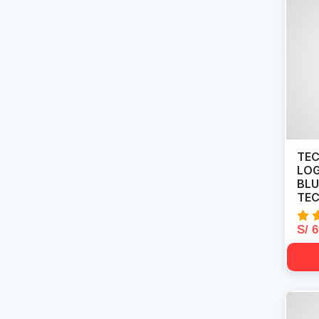
TEC
LOG
BL
TE
S/ 