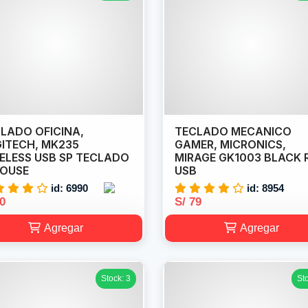
LADO OFICINA,
TECLADO MECANICO
ITECH, MK235
GAMER, MICRONICS,
ELESS USB SP TECLADO
MIRAGE GK1003 BLACK 
MOUSE
USB
id: 6990
id: 8954
70
S/ 79
Agregar
Agregar
Stock: 3
St