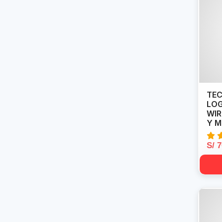
TEC
LOG
WIR
Y 
S/ 