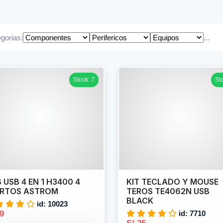
gorias:
...
Stock: 7
St
 USB 4 EN 1 H3400 4
KIT TECLADO Y MOUSE
ERTOS ASTROM
TEROS TE4062N USB
BLACK
id: 10023
19
id: 7710