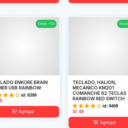
Stock: >10
Stock
LADO ENKORE BRAIN
TECLADO, HALION,
ER USB RAINBOW
MECANICO KM201
COMANCHE 62 TECLAS
id: 6399
RAINBOW RED SWITCH
45
id: 9409
S/ 49
Agregar
Agregar