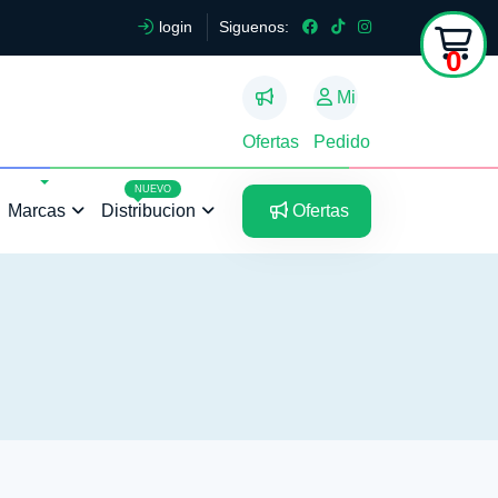
login
Siguenos:
0
Mi
Ofertas
Pedido
5
5
NUEVO
Marcas
Distribucion
Ofertas