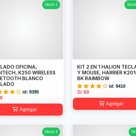
Stock: 2
Stock
LADO OFICINA,
KIT 2 EN 1 HALION TEC
ITECH, K250 WIRELESS
Y MOUSE, HARRIER K20
UETOOTH BLANCO
BK RAIMBOW
CLADO
id: 9410
id: 9395
S/ 69
69
Agregar
Agregar
Stock: 4
St