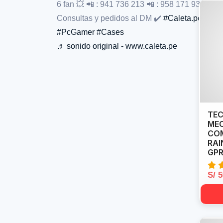
6 fan 💥 📲 : 941 736 213 📲 : 958 171 931 -
Consultas y pedidos al DM ✔️
#Caleta.pe
#PcGamer
#Cases
♬ sonido original - www.caleta.pe
TEC
ME
COM
RAI
GPR
S/ 