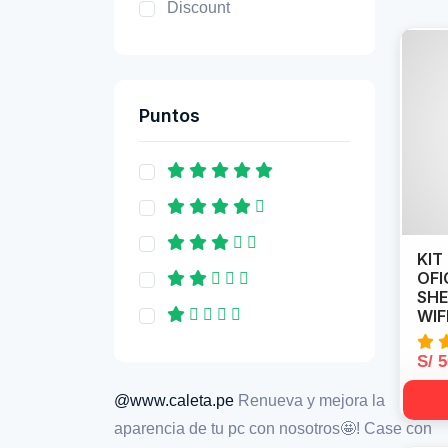
Discount
Puntos
KIT
OFI
SHE
WIF
S/ 
@www.caleta.pe
Renueva y mejora la
aparencia de tu pc con nosotros🤩! Case con