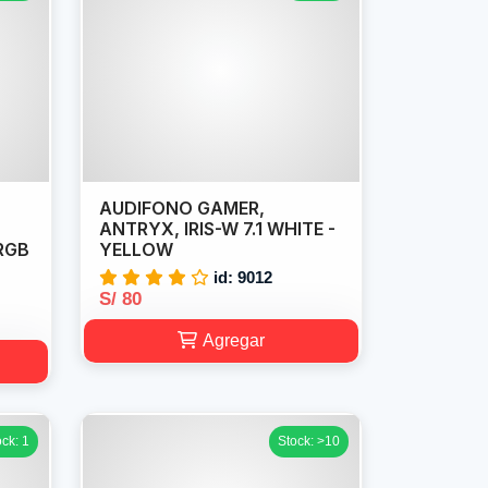
AUDIFONO GAMER,
ANTRYX, IRIS-W 7.1 WHITE -
RGB
YELLOW
id: 9012
S/ 80
Agregar
ock: 1
Stock: >10