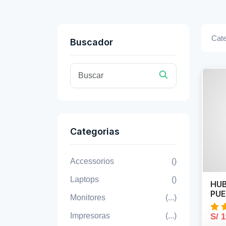
Cate
Buscador
Categorias
Accessorios
()
Laptops
()
HUB
PU
Monitores
(...)
Impresoras
(...)
S/ 