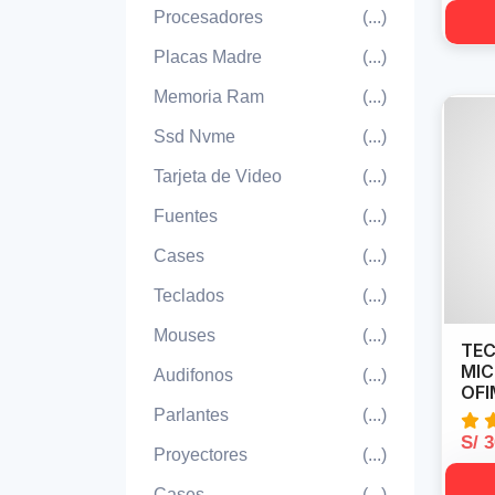
Procesadores
(...)
Placas Madre
(...)
Memoria Ram
(...)
Ssd Nvme
(...)
Tarjeta de Video
(...)
Fuentes
(...)
Cases
(...)
Teclados
(...)
Mouses
(...)
TE
MIC
Audifonos
(...)
OFI
Parlantes
(...)
S/ 
Proyectores
(...)
Cases
(...)