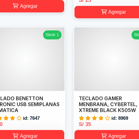
S/ 25
Agregar
Agregar
Stock: 1
St
CLADO BENETTON
TECLADO GAMER
RONIC USB SEMIPLANAS
MENBRANA, CYBERTEL,
MATICA
XTREME BLACK K505W
id: 7647
id: 8969
30
S/ 35
Agregar
Agregar