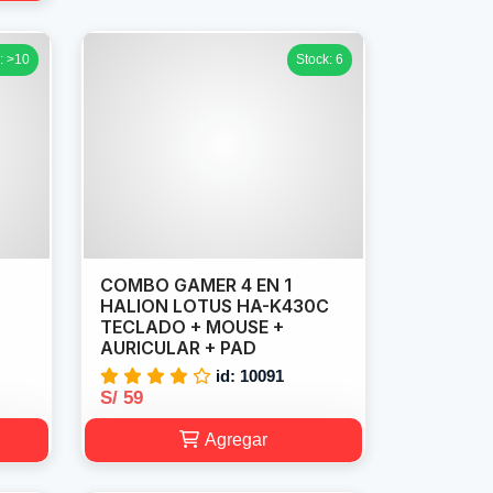
: >10
Stock: 6
COMBO GAMER 4 EN 1
HALION LOTUS HA-K430C
TECLADO + MOUSE +
AURICULAR + PAD
id: 10091
S/ 59
Agregar