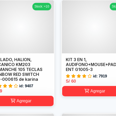
Stock: >10
St
LADO, HALION,
KIT 3 EN 1,
CANICO KM203
AUDIFONO+MOUSE+PA
ANCHE 105 TECLAS
ENT G1005-3
NBOW RED SWITCH
id: 7919
-000615 de karina
S/ 60
id: 9407
59
Agregar
Agregar