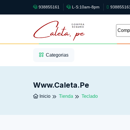
938855161
L-S:10am-8pm
93885516
1
2
3
Categorias
Www.caleta.pe
Inicio
Tienda
Teclado