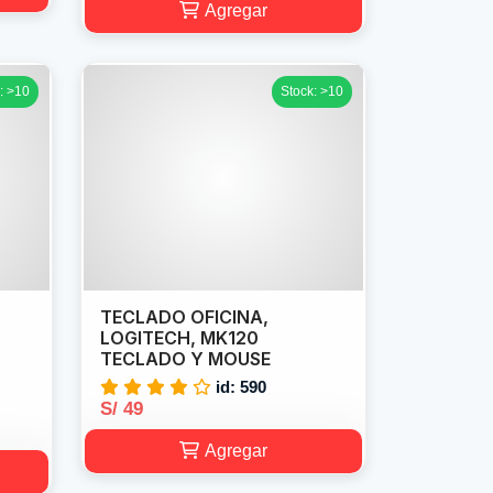
Agregar
: >10
Stock: >10
TECLADO OFICINA,
LOGITECH, MK120
TECLADO Y MOUSE
id: 590
S/ 49
Agregar