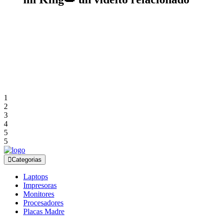
1
2
3
4
5
5
Categorias
Laptops
Impresoras
Monitores
Procesadores
Placas Madre