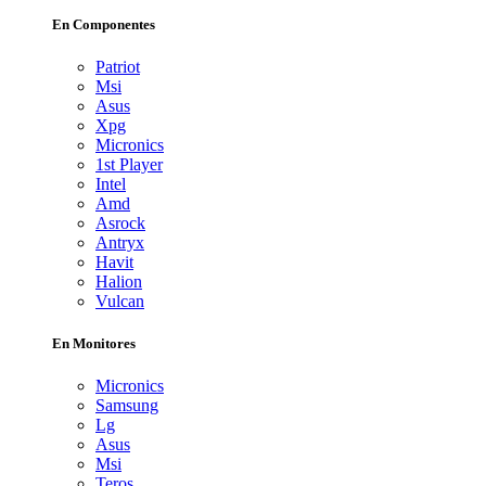
En Componentes
Patriot
Msi
Asus
Xpg
Micronics
1st Player
Intel
Amd
Asrock
Antryx
Havit
Halion
Vulcan
En Monitores
Micronics
Samsung
Lg
Asus
Msi
Teros