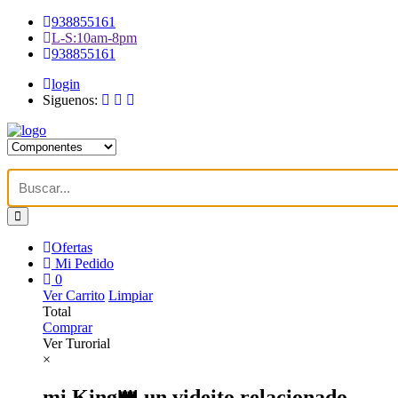
938855161
L-S:10am-8pm
938855161
login
Siguenos:
Ofertas
Mi Pedido
0
Ver Carrito
Limpiar
Total
Comprar
Ver Turorial
×
mi King👑 un videito relacionado