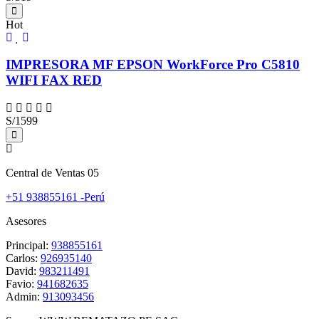
Hot
IMPRESORA MF EPSON WorkForce Pro C5810
WIFI FAX RED
S/1599
Central de Ventas 05
+51 938855161 -Perú
Asesores
Principal:
938855161
Carlos:
926935140
David:
983211491
Favio:
941682635
Admin:
913093456