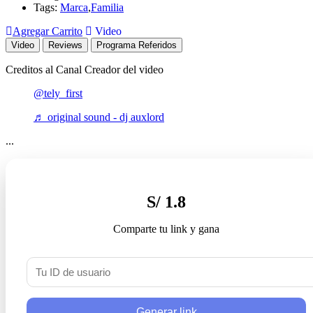
Tags:
Marca
,
Familia
Agregar Carrito
Video
Video
Reviews
Programa Referidos
Creditos al Canal Creador del video
@tely_first
♬ original sound - dj auxlord
...
S/ 1.8
Comparte tu link y gana
Generar link