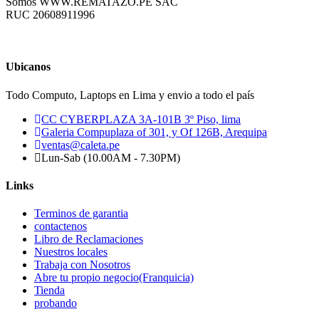
Somos WWW.REMATAZO.PE SAC
RUC 20608911996
Ubicanos
Todo Computo, Laptops en Lima y envio a todo el país
CC CYBERPLAZA 3A-101B 3º Piso, lima
Galeria Compuplaza of 301, y Of 126B, Arequipa
ventas@caleta.pe
Lun-Sab (10.00AM - 7.30PM)
Links
Terminos de garantia
contactenos
Libro de Reclamaciones
Nuestros locales
Trabaja con Nosotros
Abre tu propio negocio(Franquicia)
Tienda
probando