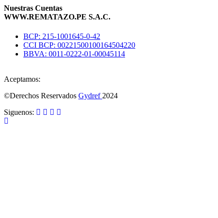
Nuestras Cuentas
WWW.REMATAZO.PE S.A.C.
BCP: 215-1001645-0-42
CCI BCP: 00221500100164504220
BBVA: 0011-0222-01-00045114
Aceptamos:
©Derechos Reservados
Gydref
2024
Siguenos: