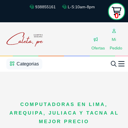
938855161
L-S:10am-8pm
0
Mi
Ofertas
Pedido
1
2
3
4
5
5
Categorias
COMPUTADORAS EN LIMA,
AREQUIPA, JULIACA Y TACNA AL
MEJOR PRECIO