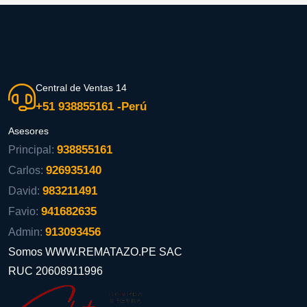
Central de Ventas 14
+51 938855161 -Perú
Asesores
938855161
Principal:
926935140
Carlos:
983211491
David:
941682635
Favio:
913093456
Admin:
Somos WWW.REMATAZO.PE SAC
RUC 20608911996