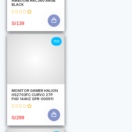
AIRBOOM ARC360 ARGB
BLACK
S/139
Hot
MONITOR GAMER HALION
HS2703FC CURVO 27P
FHD 144HZ GPR-000911
S/299