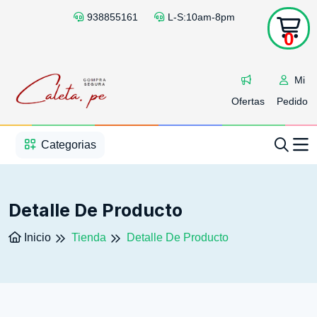
938855161
L-S:10am-8pm
0
Mi
Ofertas
Pedido
1
2
3
4
5
5
Categorias
Detalle De Producto
Inicio
Tienda
Detalle De Producto