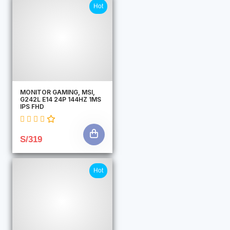
Hot
MONITOR GAMING, MSI,
G242L E14 24P 144HZ 1MS
IPS FHD
S/319
Hot