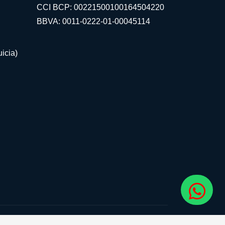
CCI BCP: 00221500100164504220
BBVA: 0011-0222-01-00045114
icia)