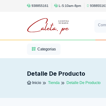
938855161
L-S:10am-8pm
93885516
Com
1
2
3
Categorias
Detalle De Producto
Inicio
Tienda
Detalle De Producto