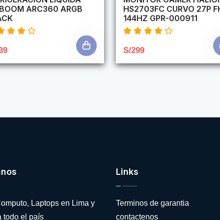
RBOOM ARC360 ARGB
HS2703FC CURVO 27P F
ACK
144HZ GPR-000911
39
S/299
anos
Links
omputo, Laptops en Lima y
Terminos de garantia
 todo el país
contactenos