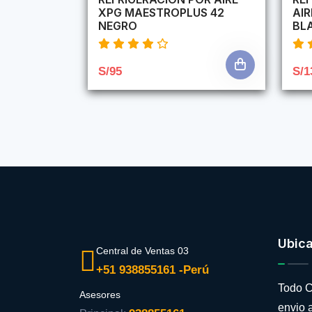
XPG MAESTROPLUS 42
AI
NEGRO
BL
S/95
S/1
Ubic
Central de Ventas 03
+51 938855161 -Perú
Todo C
Asesores
envio a