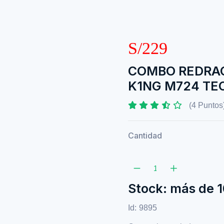
S/229
COMBO REDRAG
K1NG M724 TE
(4 Puntos
Cantidad
Stock: más de 
Id:
9895