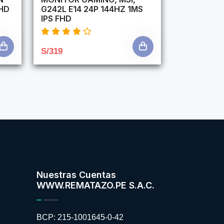
HD
G242L E14 24P 144HZ 1MS
IPS FHD
S/319
Nuestras Cuentas
WWW.REMATAZO.PE S.A.C.
BCP: 215-1001645-0-42