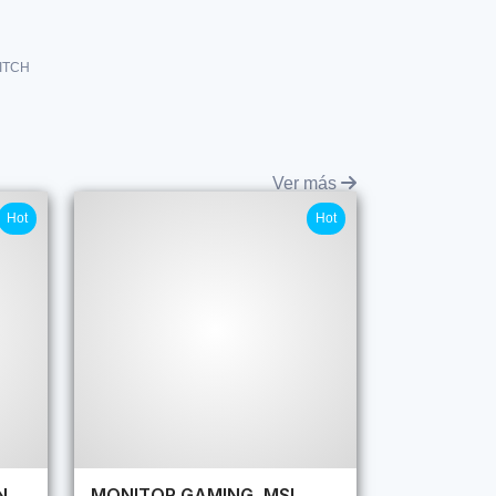
ITCH
Ver más
Hot
Hot
N
MONITOR GAMING, MSI,