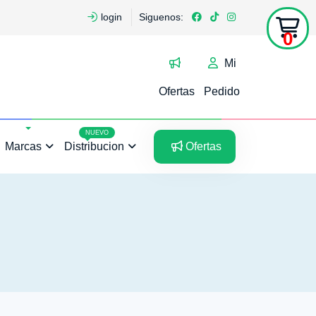
login
Siguenos:
0
Mi
Ofertas
Pedido
5
5
NUEVO
Marcas
Distribucion
Ofertas