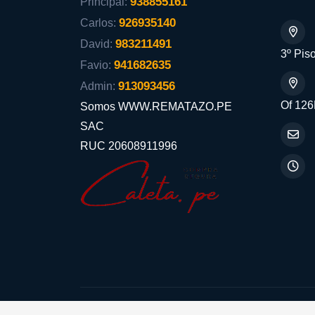
938855161
Principal:
926935140
Carlos:
983211491
David:
3º Piso
941682635
Favio:
913093456
Admin:
Of 126
Somos WWW.REMATAZO.PE
SAC
RUC 20608911996