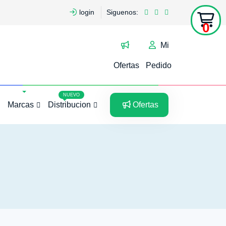
login
Siguenos:
0
Mi
Ofertas
Pedido
5
5
NUEVO
Marcas
Distribucion
Ofertas