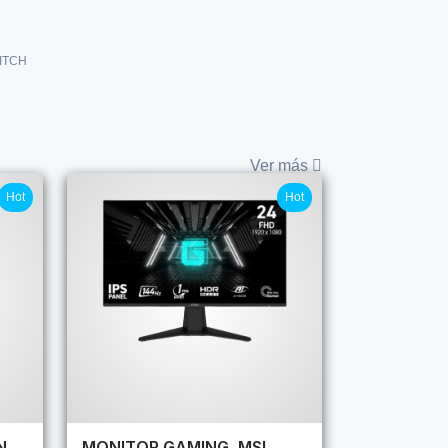
ITCH
Ver más
Hot
Hot
N
MONITOR GAMING, MSI,