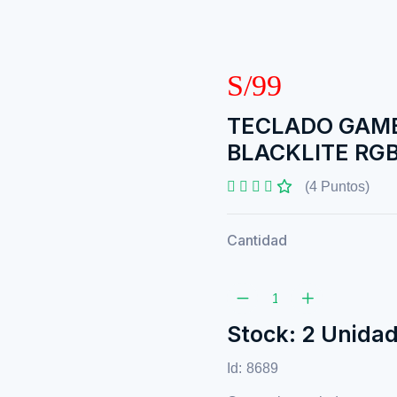
S/99
TECLADO GAMER
BLACKLITE RG
(4 Puntos)
Cantidad
Stock: 2 Unida
Id:
8689