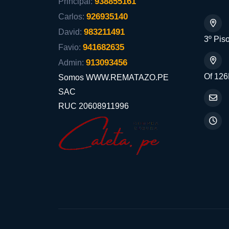
938855161
Principal:
926935140
Carlos:
983211491
David:
3º Piso
941682635
Favio:
913093456
Admin:
Of 126
Somos WWW.REMATAZO.PE
SAC
RUC 20608911996