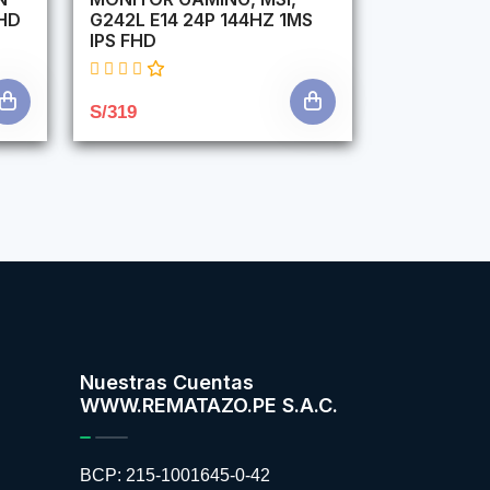
HD
G242L E14 24P 144HZ 1MS
IPS FHD
S/319
Nuestras Cuentas
WWW.REMATAZO.PE S.A.C.
BCP: 215-1001645-0-42