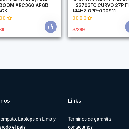
RBOOM ARC360 ARGB
HS2703FC CURVO 27P F
ACK
144HZ GPR-000911
39
S/299
anos
Links
omputo, Laptops en Lima y
Terminos de garantia
 todo el país
contactenos