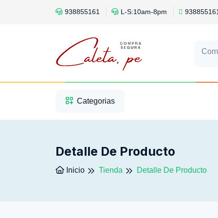
938855161
L-S:10am-8pm
93885516
Com
1
2
3
Categorias
Detalle De Producto
Inicio
Tienda
Detalle De Producto