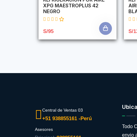
XPG MAESTROPLUS 42
AI
NEGRO
BL
S/95
S/1
Ubic
Central de Ventas 03
+51 938855161 -Perú
Todo C
Asesores
envio a