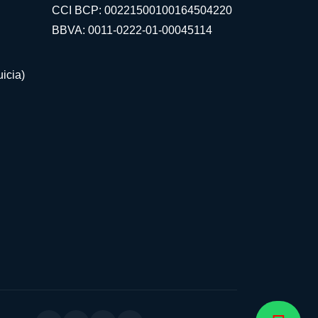
CCI BCP: 00221500100164504220
BBVA: 0011-0222-01-00045114
icia)