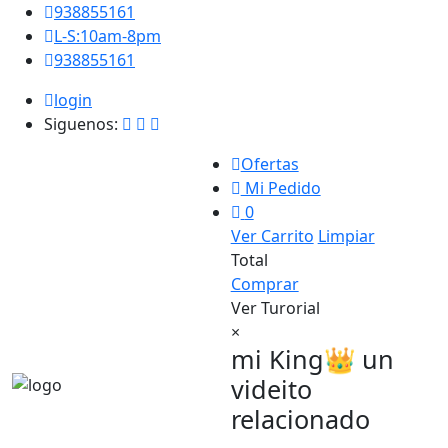
938855161
L-S:10am-8pm
938855161
login
Siguenos:
Ofertas
Mi Pedido
0
Ver Carrito
Limpiar
Total
Comprar
Ver Turorial
×
mi King👑 un
videito
relacionado