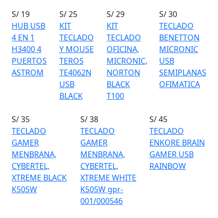
S/ 19
S/ 25
S/ 29
S/ 30
HUB USB
KIT
KIT
TECLADO
4 EN 1
TECLADO
TECLADO
BENETTON
H3400 4
Y MOUSE
OFICINA,
MICRONIC
PUERTOS
TEROS
MICRONIC,
USB
ASTROM
TE4062N
NORTON
SEMIPLANAS
USB
BLACK
OFIMATICA
BLACK
T100
S/ 35
S/ 38
S/ 45
TECLADO
TECLADO
TECLADO
GAMER
GAMER
ENKORE BRAIN
MENBRANA,
MENBRANA,
GAMER USB
CYBERTEL,
CYBERTEL,
RAINBOW
XTREME BLACK
XTREME WHITE
K505W
K505W gpr-
001/000546