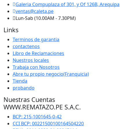
Galeria Compuplaza of 301, y Of 126B, Arequipa
ventas@caleta.pe
Lun-Sab (10.00AM - 7.30PM)
Links
Terminos de garantia
contactenos
Libro de Reclamaciones
Nuestros locales
Trabaja con Nosotros
Abre tu propio negocio(Franquicia)
Tienda
probando
Nuestras Cuentas
WWW.REMATAZO.PE S.A.C.
BCP: 215-1001645-0-42
CCI BCP: 00221500100164504220