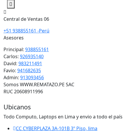
Central de Ventas 06
+51 938855161 -Perú
Asesores
Principal:
938855161
Carlos:
926935140
David:
983211491
Favio:
941682635
Admin:
913093456
Somos WWW.REMATAZO.PE SAC
RUC 20608911996
Ubicanos
Todo Computo, Laptops en Lima y envio a todo el país
CC CYBERPLAZA 3A-101B 3º Piso, lima