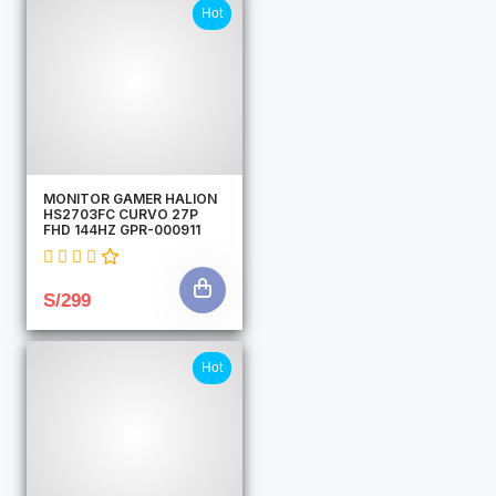
Hot
MONITOR GAMER HALION
HS2703FC CURVO 27P
FHD 144HZ GPR-000911
S/299
Hot