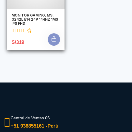
MONITOR GAMING, MSI,
G242L E14 24P 144HZ 1MS
IPS FHD
S/319
Central de Ventas 06
+51 938855161 -Perú