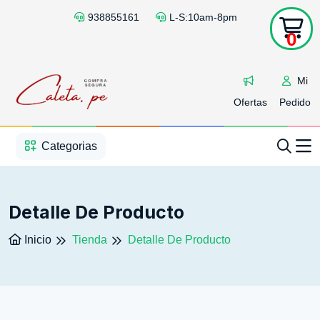
938855161
L-S:10am-8pm
0
Mi
Ofertas
Pedido
1
2
3
4
5
5
Categorias
Detalle De Producto
Inicio
Tienda
Detalle De Producto