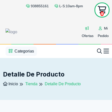
938855161
L-S:10am-8pm
0
Mi
Ofertas
Pedido
1
2
3
4
5
5
Categorias
Detalle De Producto
Inicio
Tienda
Detalle De Producto