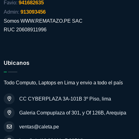
941682635
Favio:
913093456
Admin:
Somos WWW.REMATAZO.PE SAC
RUC 20608911996
Ubicanos
Todo Computo, Laptops en Lima y envio a todo el país
CC CYBERPLAZA 3A-101B 3º Piso, lima
Galeria Compuplaza of 301, y Of 126B, Arequipa
ventas@caleta.pe