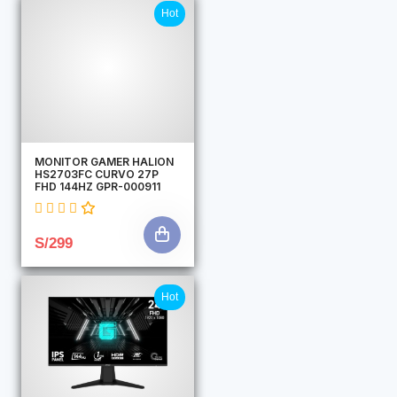
Hot
MONITOR GAMER HALION
HS2703FC CURVO 27P
FHD 144HZ GPR-000911
S/299
Hot