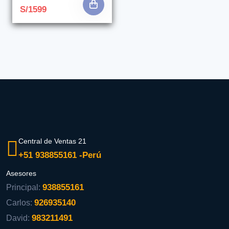
S/1599
Central de Ventas 21
+51 938855161 -Perú
Asesores
938855161
Principal:
926935140
Carlos:
983211491
David: