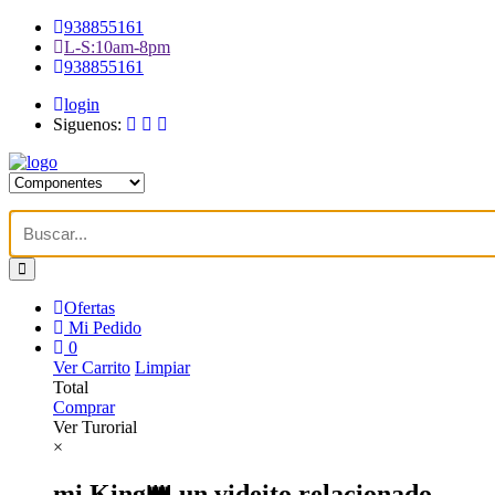
938855161
L-S:10am-8pm
938855161
login
Siguenos:
Ofertas
Mi Pedido
0
Ver Carrito
Limpiar
Total
Comprar
Ver Turorial
×
mi King👑 un videito relacionado