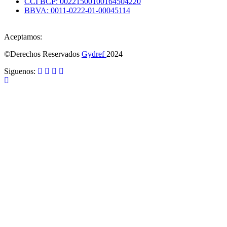
CCI BCP: 00221500100164504220
BBVA: 0011-0222-01-00045114
Aceptamos:
©Derechos Reservados
Gydref
2024
Siguenos: