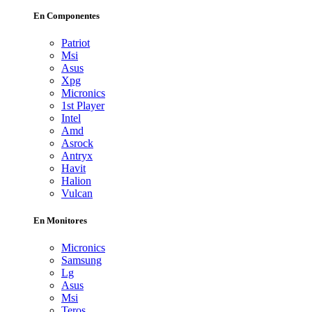
En Componentes
Patriot
Msi
Asus
Xpg
Micronics
1st Player
Intel
Amd
Asrock
Antryx
Havit
Halion
Vulcan
En Monitores
Micronics
Samsung
Lg
Asus
Msi
Teros