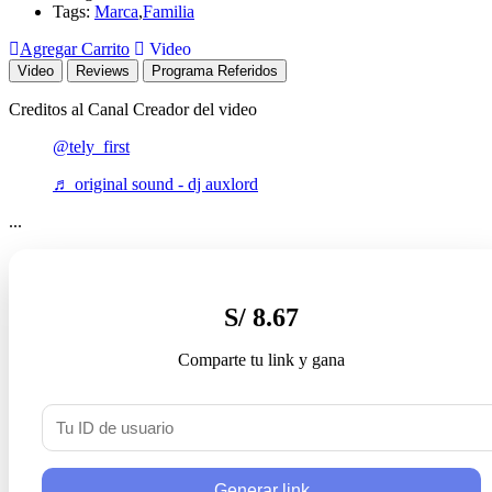
Tags:
Marca
,
Familia
Agregar Carrito
Video
Video
Reviews
Programa Referidos
Creditos al Canal Creador del video
@tely_first
♬ original sound - dj auxlord
...
S/ 8.67
Comparte tu link y gana
Generar link