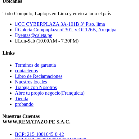
Ubicanos
Todo Computo, Laptops en Lima y envio a todo el país
CC CYBERPLAZA 3A-101B 3º Piso, lima
Galeria Compuplaza of 301, y Of 126B, Arequipa
ventas@caleta.pe
Lun-Sab (10.00AM - 7.30PM)
Links
Terminos de garantia
contactenos
Libro de Reclamaciones
Nuestros locales
Trabaja con Nosotros
Abre tu propio negocio(Franquicia)
Tienda
probando
Nuestras Cuentas
WWW.REMATAZO.PE S.A.C.
BCP: 215-1001645-0-42