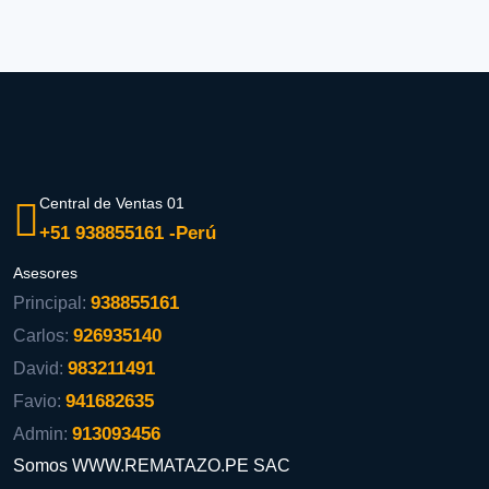
Central de Ventas 01
+51 938855161 -Perú
Asesores
938855161
Principal:
926935140
Carlos:
983211491
David:
941682635
Favio:
913093456
Admin:
Somos WWW.REMATAZO.PE SAC