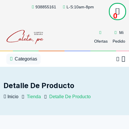
938855161
L-S:10am-8pm
0
Mi
Ofertas
Pedido
1
2
3
4
5
5
Categorias
Detalle De Producto
Inicio
Tienda
Detalle De Producto