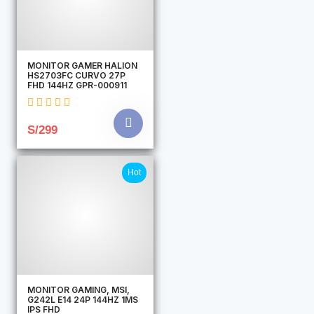
MONITOR GAMER HALION
HS2703FC CURVO 27P
FHD 144HZ GPR-000911
S/299
Hot
MONITOR GAMING, MSI,
G242L E14 24P 144HZ 1MS
IPS FHD