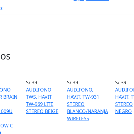
os
dos
S/ 39
S/ 39
S/ 39
FONO
AUDIFONO
AUDIFONO,
AUDIFO
 BRAIN
TWS, HAVIT,
HAVIT, TW-931
HAVIT, 
TW-969 LITE
STEREO
STEREO
1009U
STEREO BEIGE
BLANCO/NARANJA
NEGRO
WIRELESS
BOW C
O