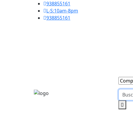
938855161
L-S:10am-8pm
938855161