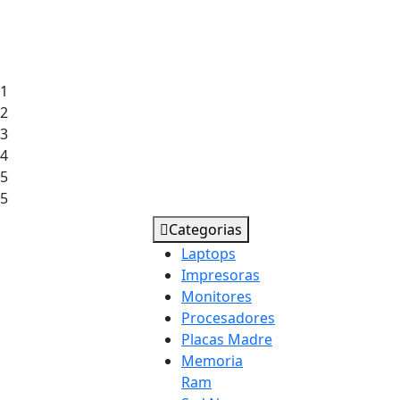
1
2
3
4
5
5
Categorias
Laptops
Impresoras
Monitores
Procesadores
Placas Madre
Memoria
Ram