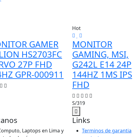
Hot
NITOR GAMER
MONITOR
LION HS2703FC
GAMING, MSI,
RVO 27P FHD
G242L E14 24P
4HZ GPR-000911
144HZ 1MS IPS
FHD
S/319
canos
Links
Computo, Laptops en Lima y
Terminos de garantia