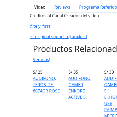
Video
Reviews
Programa Referid
Creditos al Canal Creador del video
@tely_first
♬ original sound - dj auxlord
Productos Relaciona
Ver más
S/ 25
S/ 35
S/ 39
AUDIFONO,
AUDIFONO
AUDI
TEROS, TE-
GAMER
GAMER
8074GR ROSE
ENKORE
5.1
ACTIVE 5.1
EKHG
USB
RAIM
MICR