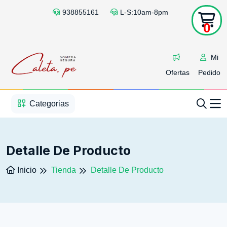
938855161
L-S:10am-8pm
0
Mi
Ofertas
Pedido
1
2
3
4
5
5
Categorias
Detalle De Producto
Inicio
Tienda
Detalle De Producto