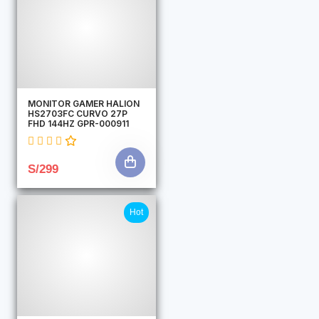
MONITOR GAMER HALION
HS2703FC CURVO 27P
FHD 144HZ GPR-000911
S/299
Hot