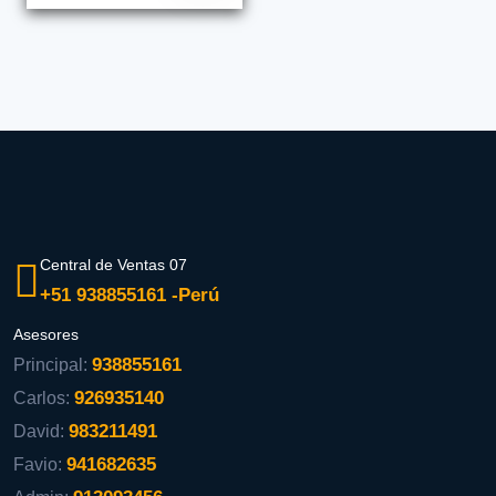
Central de Ventas 07
+51 938855161 -Perú
Asesores
938855161
Principal:
926935140
Carlos:
983211491
David:
941682635
Favio: