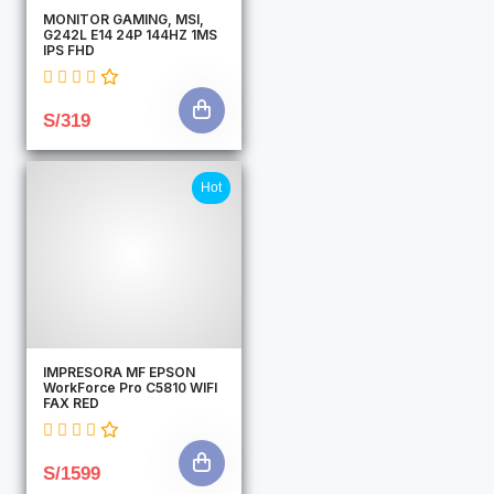
MONITOR GAMING, MSI,
G242L E14 24P 144HZ 1MS
IPS FHD
S/319
Hot
IMPRESORA MF EPSON
WorkForce Pro C5810 WIFI
FAX RED
S/1599