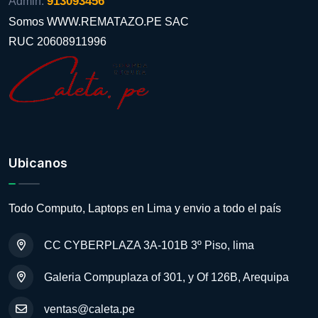
913093456
Admin:
Somos WWW.REMATAZO.PE SAC
RUC 20608911996
Ubicanos
Todo Computo, Laptops en Lima y envio a todo el país
CC CYBERPLAZA 3A-101B 3º Piso, lima
Galeria Compuplaza of 301, y Of 126B, Arequipa
ventas@caleta.pe