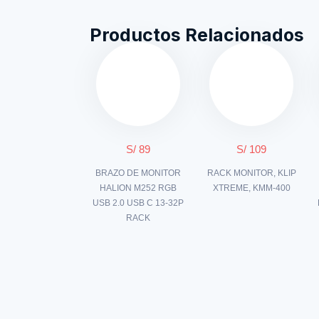
Productos Relacionados
S/ 89
S/ 109
BRAZO DE MONITOR
RACK MONITOR, KLIP
HALION M252 RGB
XTREME, KMM-400
USB 2.0 USB C 13-32P
RACK