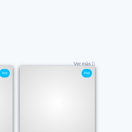
Ver más
Hot
Hot