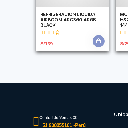
REFRIGERACION LIQUIDA
MO
AIRBOOM ARC360 ARGB
HS
BLACK
14
S/139
S/2
Ubic
Central de Ventas 00
+51 938855161 -Perú