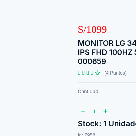
S/1099
MONITOR LG 3
IPS FHD 100H
000659
(4 Puntos)
Cantidad
Stock: 1 Unidad
Id:
7958