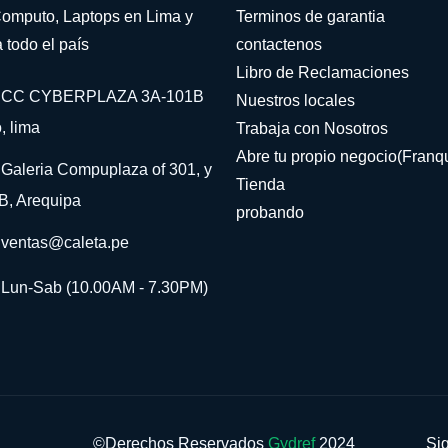
omputo, Laptops en Lima y
Terminos de garantia
 todo el país
contactenos
Libro de Reclamaciones
CC CYBERPLAZA 3A-101B
Nuestros locales
, lima
Trabaja con Nosotros
Abre tu propio negocio(Franqu
Galeria Compuplaza of 301, y
Tienda
B, Arequipa
probando
ventas@caleta.pe
Lun-Sab (10.00AM - 7.30PM)
©Derechos Reservados
Gydref
2024
Si