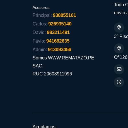
Todo C
Asesores
envio a
938855161
Principal:
926935140
Carlos:
983211491
David:
3º Piso
941682635
Favio:
913093456
Admin:
Of 126
Somos WWW.REMATAZO.PE
SAC
RUC 20608911996
Aceptamos: