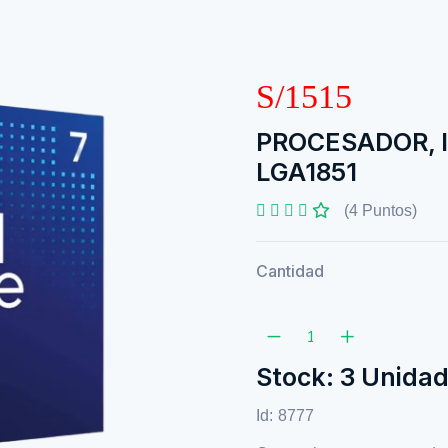
S/1515
PROCESADOR, I
LGA1851
(4 Puntos)
Cantidad
Stock: 3 Unida
Id:
8777