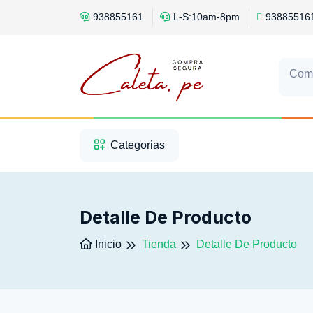
938855161
L-S:10am-8pm
93885516
Com
1
2
3
Categorias
Detalle De Producto
Inicio
Tienda
Detalle De Producto