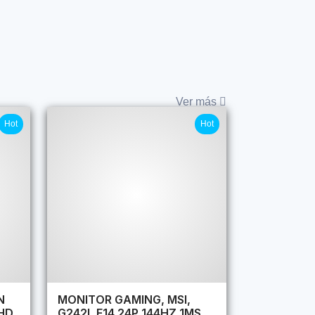
Ver más
Hot
Hot
N
MONITOR GAMING, MSI,
HD
G242L E14 24P 144HZ 1MS