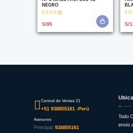
NEGRO
BL
S/95
S/1
Ubic
Central de Ventas 21
+51 938855161 -Perú
Todo C
Asesores
envio a
938855161
Principal: