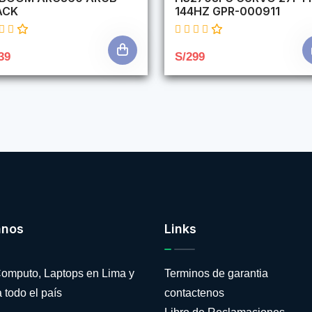
ACK
144HZ GPR-000911
39
S/299
anos
Links
omputo, Laptops en Lima y
Terminos de garantia
 todo el país
contactenos