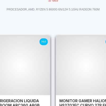
S/ 669
PROCESADOR, AMD, RYZEN 5 8600G 6N/12H 5.1GHz RADEON 760M
Hot
RIGERACION LIQUIDA
MONITOR GAMER HALIO
RBOOM ARC360 ARGB
HS2703FC CURVO 27P F