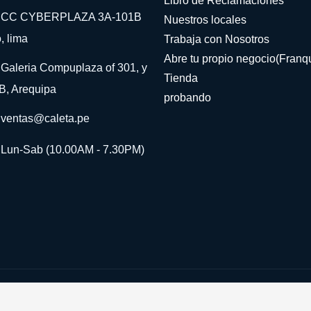
Libro de Reclamaciones
CC CYBERPLAZA 3A-101B
Nuestros locales
, lima
Trabaja con Nosotros
Abre tu propio negocio(Franqu
Galeria Compuplaza of 301, y
Tienda
B, Arequipa
probando
ventas@caleta.pe
Lun-Sab (10.00AM - 7.30PM)
©Derechos Reservados
Gydref
2024
Si