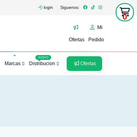
login
Siguenos:
0
Mi
Ofertas
Pedido
5
5
NUEVO
Marcas
Distribucion
Ofertas