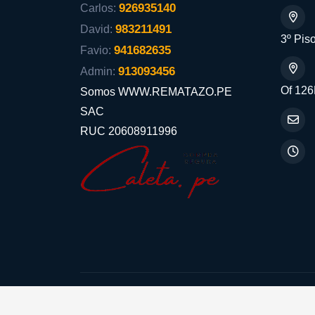
926935140
Carlos:
983211491
David:
3º Piso
941682635
Favio:
913093456
Admin:
Of 126
Somos WWW.REMATAZO.PE
SAC
RUC 20608911996
Aceptamos: