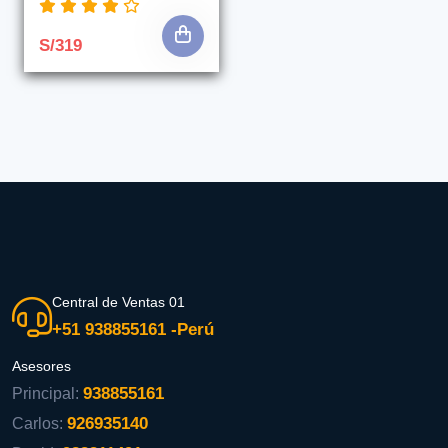
S/319
Central de Ventas 01
+51 938855161 -Perú
Asesores
938855161
Principal:
926935140
Carlos: