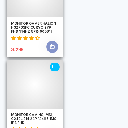
MONITOR GAMER HALION
HS2703FC CURVO 27P
FHD 144HZ GPR-000911
S/299
Hot
MONITOR GAMING, MSI,
G242L E14 24P 144HZ 1MS
IPS FHD