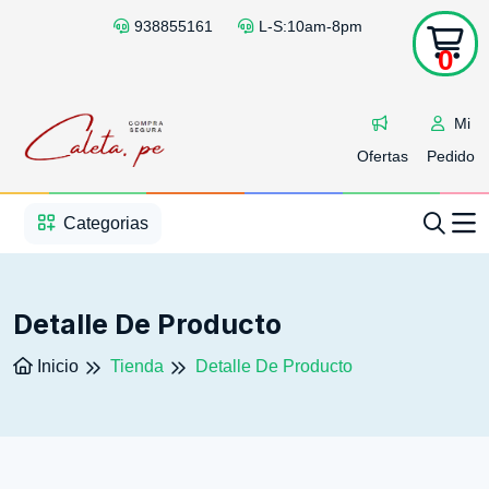
938855161
L-S:10am-8pm
0
Mi
Ofertas
Pedido
1
2
3
4
5
5
Categorias
Detalle De Producto
Inicio
Tienda
Detalle De Producto