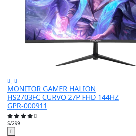
MONITOR GAMER HALION
HS2703FC CURVO 27P FHD 144HZ
GPR-000911
S/299