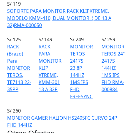
S/ 119
SOPORTE PARA MONITOR RACK KLIPXTREME,
MODELO KMM-410, DUAL MONITOR. ( DE 13 A
32)RMA-000650
S/ 125
S/ 149
S/ 249
S/ 259
RACK
RACK
MONITOR
MONITOR
(Brazo)
PARA
TEROS
TEROS 24“
Para
MONITOR,
2417S
2417S
MONITOR
KLIP
23.8P
144HZ
TEROS,
XTREME,
144HZ
1MS IPS
TE7113 22-
KMM-301
1MS IPS
FHD RMA-
35PP
13 A 32P
FHD
000884
FREESYNC
S/ 260
MONITOR GAMER HALION HS2405FC CURVO 24P
FHD 144HZ
Otras Ofertas