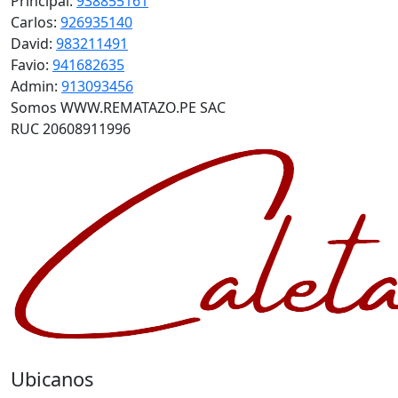
Principal:
938855161
Carlos:
926935140
David:
983211491
Favio:
941682635
Admin:
913093456
Somos WWW.REMATAZO.PE SAC
RUC 20608911996
Ubicanos