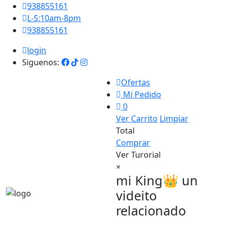
938855161
L-S:10am-8pm
938855161
login
Siguenos:
Ofertas
Mi Pedido
0
Ver Carrito
Limpiar
Total
Comprar
Ver Turorial
×
mi King👑 un
videito
relacionado