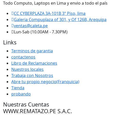
Todo Computo, Laptops en Lima y envio a todo el país
CC CYBERPLAZA 3A-101B 3º Piso, lima
Galeria Compuplaza of 301, y Of 126B, Arequipa
ventas@caleta.pe
Lun-Sab (10.00AM - 7.30PM)
Links
Terminos de garantia
contactenos
Libro de Reclamaciones
Nuestros locales
Trabaja con Nosotros
Abre tu propio negocio(Franquicia)
Tienda
probando
Nuestras Cuentas
WWW.REMATAZO.PE S.A.C.