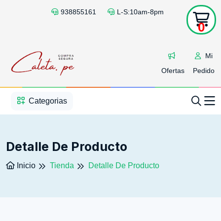
938855161
L-S:10am-8pm
0
Mi
Ofertas
Pedido
1
2
3
4
5
5
Categorias
Detalle De Producto
Inicio
Tienda
Detalle De Producto