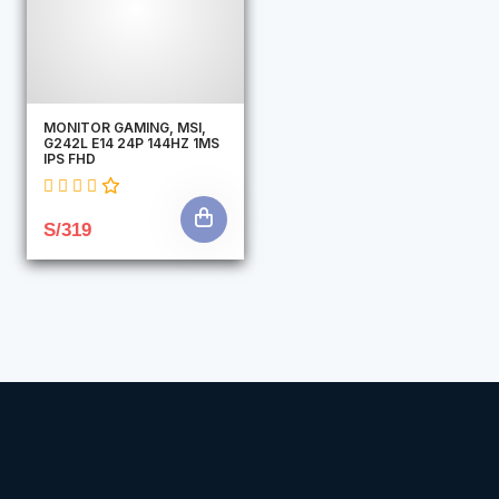
MONITOR GAMING, MSI,
G242L E14 24P 144HZ 1MS
IPS FHD
S/319