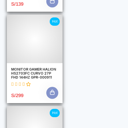
S/139
Hot
MONITOR GAMER HALION
HS2703FC CURVO 27P
FHD 144HZ GPR-000911
S/299
Hot