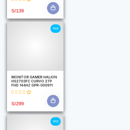
S/139
Hot
MONITOR GAMER HALION
HS2703FC CURVO 27P
FHD 144HZ GPR-000911
S/299
Hot