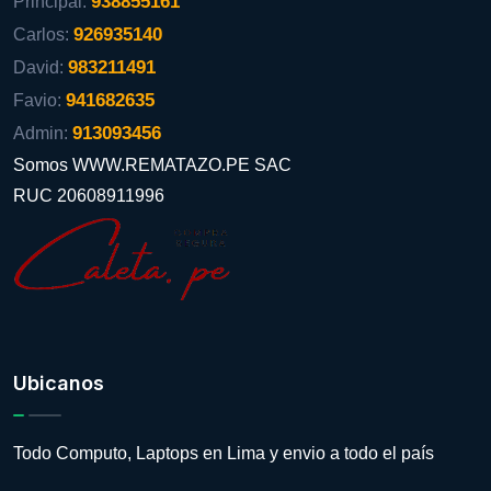
938855161
Principal:
926935140
Carlos:
983211491
David:
941682635
Favio:
913093456
Admin:
Somos WWW.REMATAZO.PE SAC
RUC 20608911996
Ubicanos
Todo Computo, Laptops en Lima y envio a todo el país