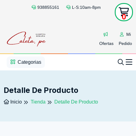
938855161
L-S:10am-8pm
0
Mi
Ofertas
Pedido
1
2
3
4
5
5
Categorias
Detalle De Producto
Inicio
Tienda
Detalle De Producto