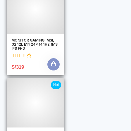
MONITOR GAMING, MSI,
G242L E14 24P 144HZ 1MS
IPS FHD
S/319
Hot