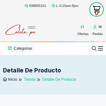
938855161
L-S:10am-8pm
0
Mi
Ofertas
Pedido
1
2
3
4
5
5
Categorias
Detalle De Producto
Inicio
Tienda
Detalle De Producto