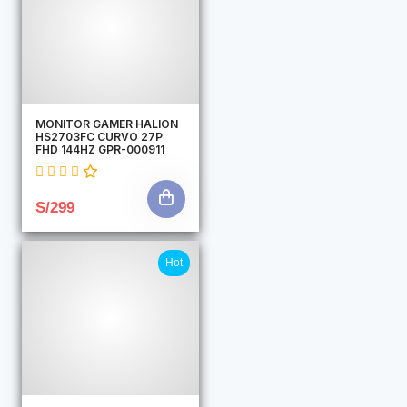
MONITOR GAMER HALION
HS2703FC CURVO 27P
FHD 144HZ GPR-000911
S/299
Hot