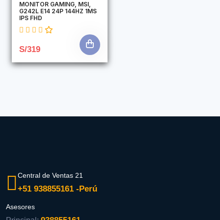
MONITOR GAMING, MSI,
G242L E14 24P 144HZ 1MS
IPS FHD
S/319
Central de Ventas 21
+51 938855161 -Perú
Asesores