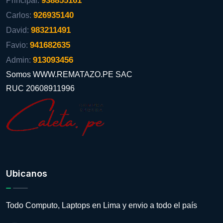
938855161
Principal:
926935140
Carlos:
983211491
David:
941682635
Favio:
913093456
Admin:
Somos WWW.REMATAZO.PE SAC
RUC 20608911996
Ubicanos
Todo Computo, Laptops en Lima y envio a todo el país