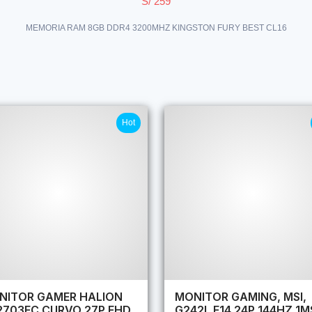
S/ 259
MEMORIA RAM 8GB DDR4 3200MHZ KINGSTON FURY BEST CL16
Hot
NITOR GAMER HALION
MONITOR GAMING, MSI,
2703FC CURVO 27P FHD
G242L E14 24P 144HZ 1M