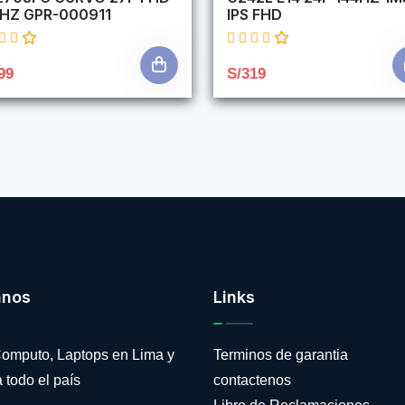
4HZ GPR-000911
IPS FHD
99
S/319
anos
Links
omputo, Laptops en Lima y
Terminos de garantia
 todo el país
contactenos