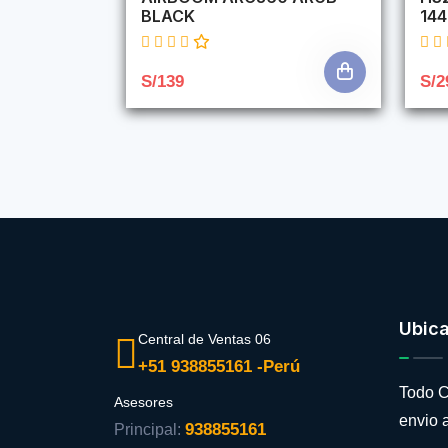
BLACK
14
S/139
S/2
Ubic
Central de Ventas 06
+51 938855161 -Perú
Todo C
Asesores
envio a
938855161
Principal: