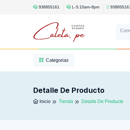
938855161
L-S:10am-8pm
93885516
Com
1
2
3
Categorias
Detalle De Producto
Inicio
Tienda
Detalle De Producto