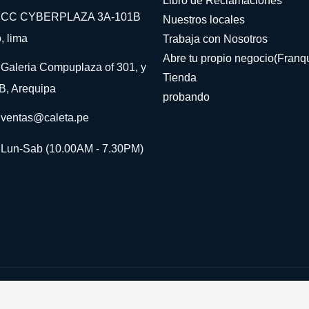
Libro de Reclamaciones
CC CYBERPLAZA 3A-101B
Nuestros locales
, lima
Trabaja con Nosotros
Abre tu propio negocio(Franqu
Galeria Compuplaza of 301, y
Tienda
B, Arequipa
probando
ventas@caleta.pe
Lun-Sab (10.00AM - 7.30PM)
©Derechos Reservados
Gydref
2024
Si