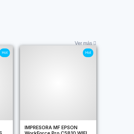
Ver más
Hot
Hot
IMPRESORA MF EPSON
S
WorkForce Pro C5810 WIFI