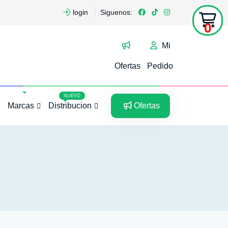
login
Siguenos:
0
Mi
Ofertas
Pedido
5
5
NUEVO
Marcas
Distribucion
Ofertas