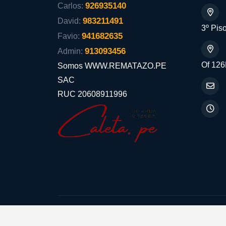
926935140
Carlos:
983211491
David:
3º Piso
941682635
Favio:
913093456
Admin:
Of 126
Somos WWW.REMATAZO.PE
SAC
RUC 20608911996
Aceptamos: