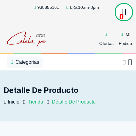
938855161
L-S:10am-8pm
0
Mi
Ofertas
Pedido
1
2
3
4
5
5
Categorias
Detalle De Producto
Inicio
Tienda
Detalle De Producto