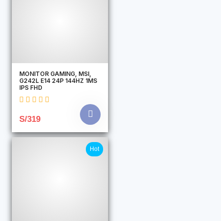
MONITOR GAMING, MSI,
G242L E14 24P 144HZ 1MS
IPS FHD
S/319
Hot