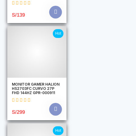
S/139
Hot
MONITOR GAMER HALION
HS2703FC CURVO 27P
FHD 144HZ GPR-000911
S/299
Hot