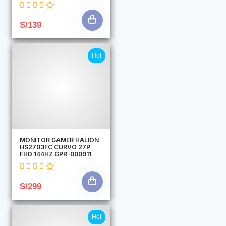
S/139
Hot
MONITOR GAMER HALION
HS2703FC CURVO 27P
FHD 144HZ GPR-000911
S/299
Hot