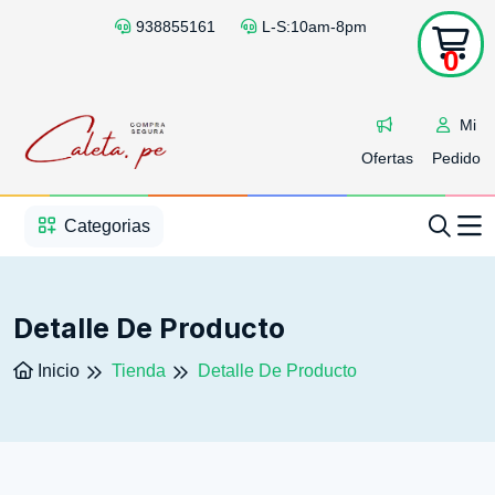
938855161
L-S:10am-8pm
0
Mi
Ofertas
Pedido
1
2
3
4
5
5
Categorias
Detalle De Producto
Inicio
Tienda
Detalle De Producto