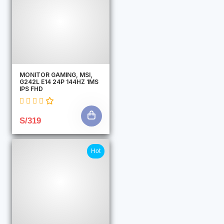
MONITOR GAMING, MSI,
G242L E14 24P 144HZ 1MS
IPS FHD
S/319
Hot