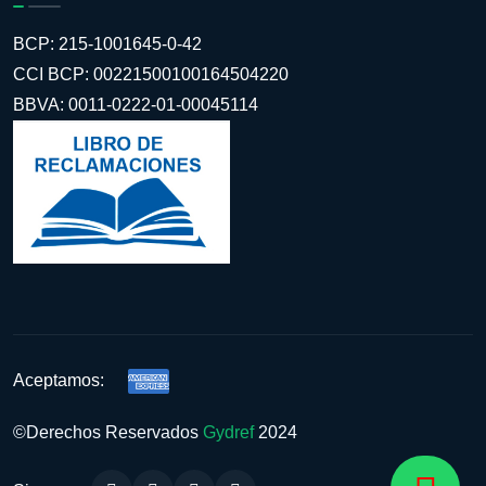
BCP: 215-1001645-0-42
CCI BCP: 00221500100164504220
BBVA: 0011-0222-01-00045114
Aceptamos:
©Derechos Reservados
Gydref
2024