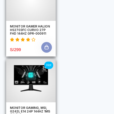
MONITOR GAMER HALION
HS2703FC CURVO 27P
FHD 144HZ GPR-000911
S/299
Hot
MONITOR GAMING, MSI,
G242L E14 24P 144HZ 1MS