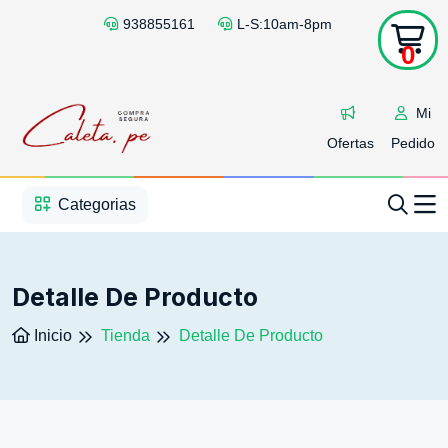
938855161
L-S:10am-8pm
0
Mi
Ofertas
Pedido
1
2
3
4
5
5
Categorias
Detalle De Producto
Inicio
Tienda
Detalle De Producto