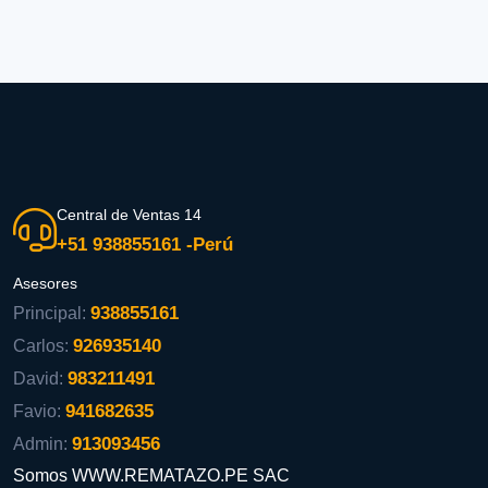
Central de Ventas 14
+51 938855161 -Perú
Asesores
938855161
Principal:
926935140
Carlos:
983211491
David:
941682635
Favio:
913093456
Admin:
Somos WWW.REMATAZO.PE SAC