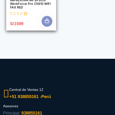
IMPRESORA MF EPSON
WorkForce Pro C5810 WIFI
FAX RED
S/1599
Central de Ventas 12
+51 938855161 -Perú
Asesores
938855161
Principal: