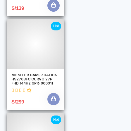
S/139
Hot
MONITOR GAMER HALION
HS2703FC CURVO 27P
FHD 144HZ GPR-000911
S/299
Hot