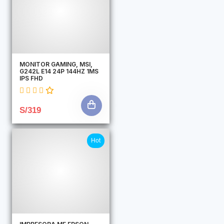
MONITOR GAMING, MSI,
G242L E14 24P 144HZ 1MS
IPS FHD
S/319
Hot