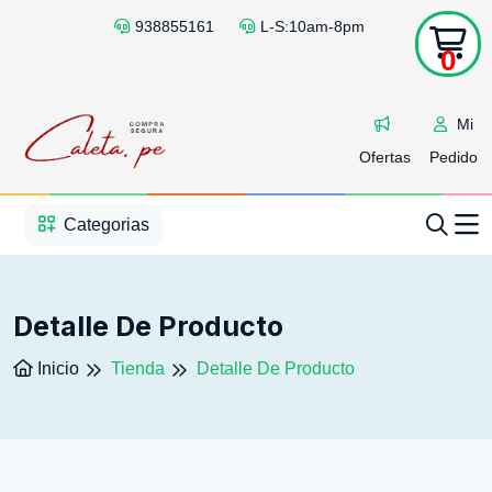
938855161
L-S:10am-8pm
0
Mi
Ofertas
Pedido
1
2
3
4
5
5
Categorias
Detalle De Producto
Inicio
Tienda
Detalle De Producto